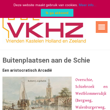
Deze website maakt gebruik van cookies.
Meer info...
Ik ga akkoord
Ga
naar
de
inhoud
Buitenplaatsen aan de Schie
Een aristocratisch Arcadië
Overschie,
Schiebroek en
Westblommersdijk
(Bergweg,
Walenburgerweg,