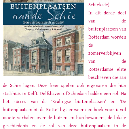
Schiekade)
In dit derde deel
van de
buitenplaatsen van
Rotterdam worden
de
zomerverblijven
van de
Rotterdamse elite
beschreven die aan
de Schie lagen. Deze keer spelen ook eigenaren die hun
stadshuis in Delft, Delfshaven of Schiedam hadden een rol. Na
het succes van de ‘Kralingse buitenplaatsen’ en ’De
buitenplaatsen bij de Rotte’ ligt er weer een boek voor u vol
mooie verhalen over de huizen en hun bewoners, de lokale
geschiedenis en de rol van deze buitenplaatsen in de