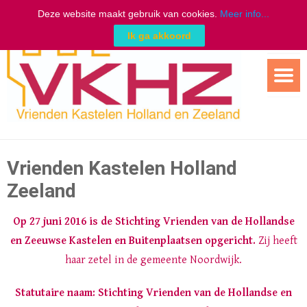
Deze website maakt gebruik van cookies.
Meer info...
Ik ga akkoord
Ga
naar
de
inhoud
Vrienden Kastelen Holland
Zeeland
Op 27 juni 2016 is de Stichting Vrienden van de Hollandse
en Zeeuwse Kastelen en Buitenplaatsen opgericht.
Zij heeft
haar zetel in de gemeente Noordwijk.
Statutaire naam: Stichting Vrienden van de Hollandse en