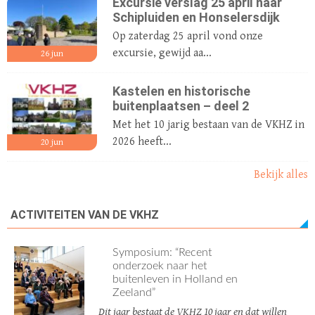
Excursie verslag 25 april naar
Schipluiden en Honselersdijk
Op zaterdag 25 april vond onze
excursie, gewijd aa...
26
jun
Kastelen en historische
buitenplaatsen – deel 2
Met het 10 jarig bestaan van de VKHZ in
2026 heeft...
20
jun
Bekijk alles
ACTIVITEITEN VAN DE VKHZ
Symposium: “Recent
onderzoek naar het
buitenleven in Holland en
Zeeland”
Dit jaar bestaat de VKHZ 10 jaar en dat willen