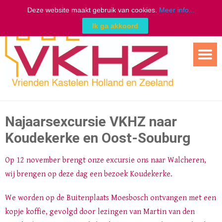
Deze website maakt gebruik van cookies.
Meer info...
Ik ga akkoord
Ga
naar
de
inhoud
Najaarsexcursie VKHZ naar
Koudekerke en Oost-Souburg
Op 12 november brengt onze excursie ons naar Walcheren,
wij brengen op deze dag een bezoek Koudekerke.
We worden op de Buitenplaats Moesbosch ontvangen met een
kopje koffie, gevolgd door lezingen van Martin van den