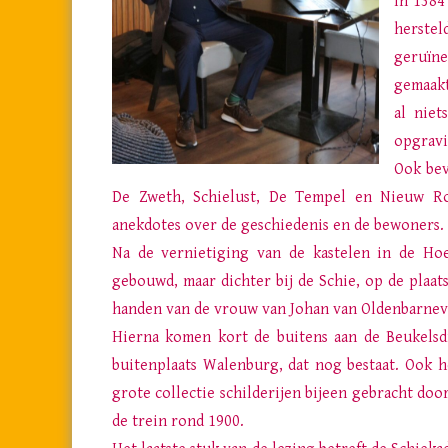
In 1384
herstel
geruïne
gemaakt
al niet
opgravi
Ook bev
De Zweth, Schielust, De Tempel en Nieuw Rod
anekdotes over de geschiedenis en de bewoners.
Na de vernietiging van de kastelen in de Ho
gebouwd, maar dichter bij de Schie, op de plaat
handen van de vrouw van Johan van Oldenbarneve
Hierna komen kort de buitens aan de Beukelsdi
buitenplaats Walenburg, dat nog bestaat. Ook 
grote collectie schilderijen bijeen gebracht doo
de trein rond 1900.