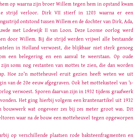
hem op waarna zijn broer Willem tegen hem in opstand kwam
ie strijd verloor. Dirk VII stierf in 1203 waarna er een
ngsstrijd ontstond tussen Willem en de dochter van Dirk, Ada,
ouwde met Lodewijk II van Loon. Deze Loonse oorlog werd
n door Willem. Bij die strijd werden vrijwel alle bestaande
stelen in Holland verwoest, die blijkbaar niet sterk genoeg
om een belegering en een aanval te weerstaan. Op oude
 zijn soms nog restanten van mottes te zien, die dan worden
ap. Hoe zo’n motteheuvel eruit gezien heeft weten we uit
gin van de 20e eeuw afgegraven. Ook het mottekasteel van ’s-
orlog verwoest. Sporen daarvan zijn in 1932 tijdens graafwerk
vonden. Het ging hierbij volgens een krantenartikel uit 1932
 bouwwerk wat ongeveer zes bij zes meter groot was. Dit
eeltoren waar na de bouw een motteheuvel tegen opgeworpen
rbij op verschillende plaatsen rode baksteenfragmenten en