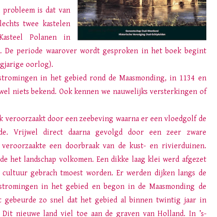
n probleem is dat van
lechts twee kastelen
 Kasteel Polanen in
. De periode waarover wordt gesproken in het boek begint
gjarige oorlog).
stromingen in het gebied rond de Maasmonding, in 1134 en
jwel niets bekend. Ook kennen we nauwelijks versterkingen of
jk veroorzaakt door een zeebeving waarna er een vloedgolf de
rde. Vrijwel direct daarna gevolgd door een zeer zware
 veroorzaakte een doorbraak van de kust- en rivierduinen.
e het landschap volkomen. Een dikke laag klei werd afgezet
 cultuur gebrach tmoest worden. Er werden dijken langs de
 stromingen in het gebied en begon in de Maasmonding de
t gebeurde zo snel dat het gebied al binnen twintig jaar in
t nieuwe land viel toe aan de graven van Holland. In ’s-