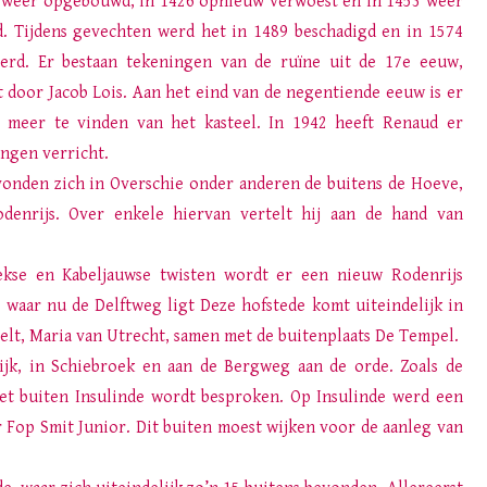
 weer opgebouwd, in 1426 opnieuw verwoest en in 1453 weer
d. Tijdens gevechten werd het in 1489 beschadigd en in 1574
erd. Er bestaan tekeningen van de ruïne uit de 17e eeuw,
 door Jacob Lois. Aan het eind van de negentiende eeuw is er
s meer te vinden van het kasteel. In 1942 heeft Renaud er
ngen verricht.
onden zich in Overschie onder anderen de buitens de Hoeve,
enrijs. Over enkele hiervan vertelt hij aan de hand van
ekse en Kabeljauwse twisten wordt er een nieuw Rodenrijs
s waar nu de Delftweg ligt Deze hofstede komt uiteindelijk in
lt, Maria van Utrecht, samen met de buitenplaats De Tempel.
jk, in Schiebroek en aan de Bergweg aan de orde. Zoals de
het buiten Insulinde wordt besproken. Op Insulinde werd een
r Fop Smit Junior. Dit buiten moest wijken voor de aanleg van