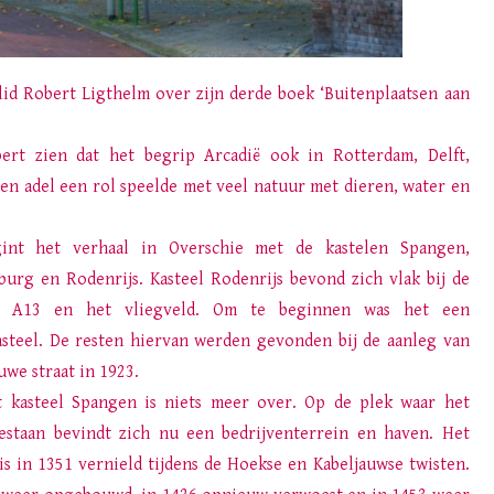
id Robert Ligthelm over zijn derde boek ‘Buitenplaatsen aan
ert zien dat het begrip Arcadië ook in Rotterdam, Delft,
 en adel een rol speelde met veel natuur met dieren, water en
gint het verhaal in Overschie met de kastelen Spangen,
burg en Rodenrijs. Kasteel Rodenrijs bevond zich vlak bij de
e A13 en het vliegveld. Om te beginnen was het een
steel. De resten hiervan werden gevonden bij de aanleg van
uwe straat in 1923.
 kasteel Spangen is niets meer over. Op de plek waar het
estaan bevindt zich nu een bedrijventerrein en haven. Het
 is in 1351 vernield tijdens de Hoekse en Kabeljauwse twisten.