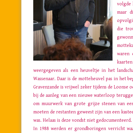
volgde 
maar d
opvolgi
die tr
gewonne
motteka
waren 
kaarten
weergegeven als een heuveltje in het landsch
Wassenaar. Daar is de motteheuvel pas in het be
Gravenzande is vrijwel zeker tijdens de Loonse o
bij de aanleg van een nieuwe waterloop terugge
om muurwerk van grote grijze stenen van een
moeten de restanten geweest zijn van een kast
was. Helaas is deze vondst niet gedocumenteerd.
In 1988 werden er grondboringen verricht waa