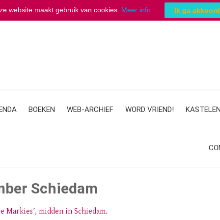
ze website maakt gebruik van cookies.
Meer info...
Ik ga akkoord
ENDA
BOEKEN
WEB-ARCHIEF
WORD VRIEND!
KASTELEN
CO
ember Schiedam
De Markies’, midden in Schiedam.