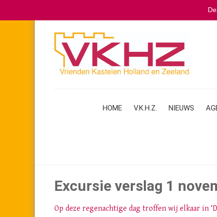
De
Ga
naar
de
inhoud
HOME
V.K.H.Z.
NIEUWS
AG
Excursie verslag 1 nov
Op deze regenachtige dag troffen wij elkaar in ‘