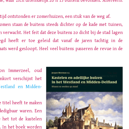
de, waar zich uiteindelijk zo’n 15 buitens bevonden. Allereerst
 tijd ontstonden er zomerhuizen, een stuk van de weg af.
omen staan de buitens steeds dichter op de kade met tuinen,
n verwacht. Het feit dat deze buitens zo dicht bij de stad lagen
d heeft er toe geleid dat vanaf de jaren tachtig in de
ats werd gesloopt. Heel veel buitens passeren de revue in de
on Immerzeel, oud
kort verschijnt het
Westland en Midden-
e titel heeft te maken
rdedigbaar waren. Een
e het tot de kastelen
. In het boek worden