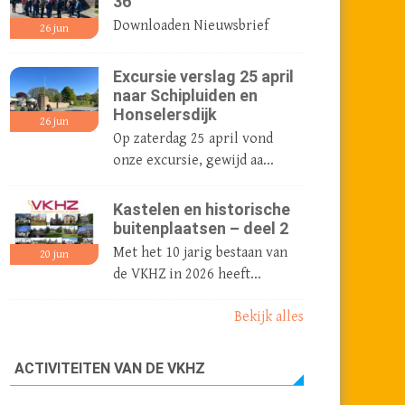
36
Downloaden Nieuwsbrief
26
jun
Excursie verslag 25 april
naar Schipluiden en
Honselersdijk
26
jun
Op zaterdag 25 april vond
onze excursie, gewijd aa...
Kastelen en historische
buitenplaatsen – deel 2
Met het 10 jarig bestaan van
20
jun
de VKHZ in 2026 heeft...
Bekijk alles
ACTIVITEITEN VAN DE VKHZ