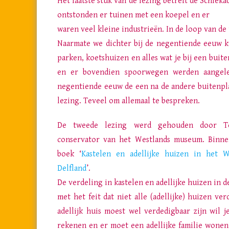
Het laatste stuk van de lezing betreft de Schieka
ontstonden er tuinen met een koepel en er
waren veel kleine industrieën. In de loop van de
Naarmate we dichter bij de negentiende eeuw k
parken, koetshuizen en alles wat je bij een buite
en er bovendien spoorwegen werden aangeleg
negentiende eeuw de een na de andere buitenpla
lezing. Teveel om allemaal te bespreken.
De tweede lezing werd gehouden door T
conservator van het Westlands museum. Binnen
boek ‘
Kastelen en adellijke huizen in het 
Delfland
’.
De verdeling in kastelen en adellijke huizen in d
met het feit dat niet alle (adellijke) huizen ve
adellijk huis moest wel verdedigbaar zijn wil j
rekenen en er moet een adellijke familie wonen