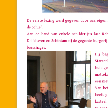
De eerste lezing werd gegeven door ons eigen l
de Schie’.
Aan de hand van enkele schilderijen laat Rob
Delfshaven en Schiedam bij de gegoede
burgerij
bosschages.
Hij be
Starren
huidig
motteka
een nie
Van het
heeft g
kasteel