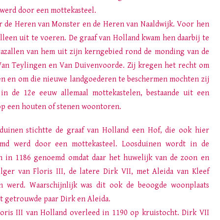
 werd door een mottekasteel.
r de Heren van Monster en de Heren van Naaldwijk. Voor hen
lleen uit te voeren. De graaf van Holland kwam hen daarbij te
 vazallen van hem uit zijn kerngebied rond de monding van de
, Van Teylingen en Van Duivenvoorde. Zij kregen het recht om
gen en om die nieuwe landgoederen te beschermen mochten zij
in de 12e eeuw allemaal mottekastelen, bestaande uit een
p een houten of stenen woontoren.
duinen stichtte de graaf van Holland een Hof, die ook hier
rmd werd door een mottekasteel. Loosduinen wordt in de
n in 1186 genoemd omdat daar het huwelijk van de zoon en
lger van Floris III, de latere Dirk VII, met Aleida van Kleef
n werd. Waarschijnlijk was dit ook de beoogde woonplaats
t getrouwde paar Dirk en Aleida.
loris III van Holland overleed in 1190 op kruistocht. Dirk VII