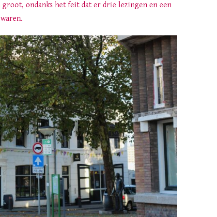
groot, ondanks het feit dat er drie lezingen en een
 waren.