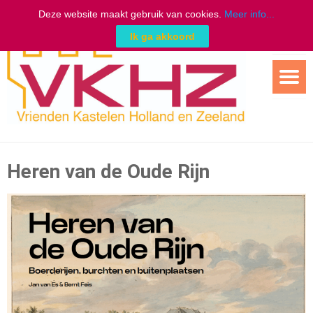
Deze website maakt gebruik van cookies.
Meer info...
Ik ga akkoord
Ga
naar
de
inhoud
Heren van de Oude Rijn