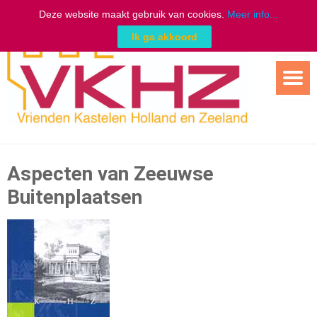
Deze website maakt gebruik van cookies.
Meer info...
Ik ga akkoord
Ga
naar
de
inhoud
Aspecten van Zeeuwse
Buitenplaatsen