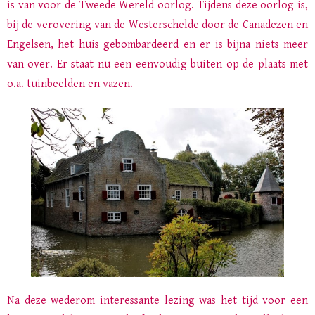
is van voor de Tweede Wereld oorlog. Tijdens deze oorlog is,
bij de verovering van de Westerschelde door de Canadezen en
Engelsen, het huis gebombardeerd en er is bijna niets meer
van over. Er staat nu een eenvoudig buiten op de plaats met
o.a. tuinbeelden en vazen.
Na deze wederom interessante lezing was het tijd voor een