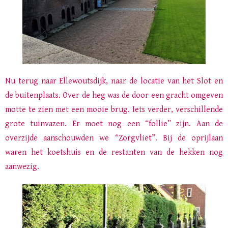
Nu terug naar Ellewoutsdijk, naar de locatie van het Slot en
de buitenplaats. Over de heg was de door een gracht omgeven
motte te zien met een mooie brug. Iets verder, verschillende
grote tuinvazen. Er moet nog een “follie” zijn. Aan de
overzijde aanschouwden we “Zorgvliet”. Bij de oprijlaan
waren
het koetshuis en de
restanten van de hekken nog
aanwezig.