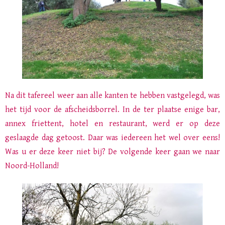
Na dit tafereel weer aan alle kanten te hebben vastgelegd, was
het tijd voor de afscheidsborrel. In de ter plaatse enige bar,
annex friettent, hotel en restaurant, werd er op deze
geslaagde dag getoost. Daar was iedereen het wel over eens!
Was u er deze keer niet bij? De volgende keer gaan we naar
Noord-Holland!