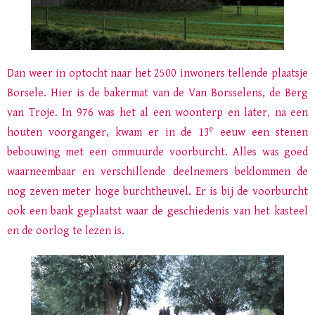
Dan weer in optocht naar het 2500 inwoners tellende plaatsje
Borsele. Hier is de bakermat van de Van Borsselens, de Berg
van Troje. In 976 was het al een woonterp en later, na een
e
houten voorganger, kwam er in de 13
eeuw een stenen
bebouwing met een ommuurde voorburcht. Alles was goed
waarneembaar en verschillende deelnemers beklommen de
nog zeven meter hoge burchtheuvel. Er is bij de voorburcht
ook een bank geplaatst waar de geschiedenis van het kasteel
en de oorlog te lezen is.