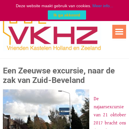
Deze website maakt gebruik van cookies.
Meer info...
Ik ga akkoord
Ga
naar
de
inhoud
Een Zeeuwse excursie, naar de
zak van Zuid-Beveland
De
najaarsexcursie
van 21 oktober
2017 bracht ons