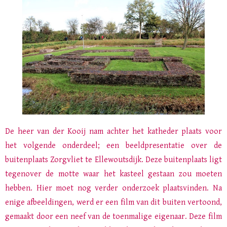
De heer van der Kooij nam achter het katheder plaats voor
het volgende onderdeel; een beeldpresentatie over de
buitenplaats Zorgvliet te Ellewoutsdijk. Deze buitenplaats ligt
tegenover de motte waar het kasteel gestaan zou moeten
hebben. Hier moet nog verder onderzoek plaatsvinden. Na
enige afbeeldingen, werd er een film van dit buiten vertoond,
gemaakt door een neef van de toenmalige eigenaar. Deze film