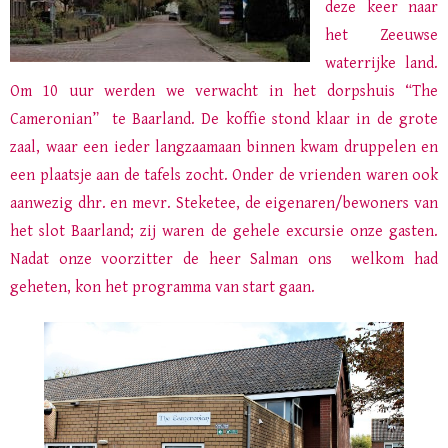
deze keer naar
het Zeeuwse
waterrijke land.
Om 10 uur werden we verwacht in het dorpshuis “The
Cameronian” te Baarland. De koffie stond klaar in de grote
zaal, waar een ieder langzaamaan binnen kwam druppelen en
een plaatsje aan de tafels zocht. Onder de vrienden waren ook
aanwezig dhr. en mevr. Steketee, de eigenaren/bewoners van
het slot Baarland; zij waren de gehele excursie onze gasten.
Nadat onze voorzitter de heer Salman ons welkom had
geheten, kon het programma van start gaan.