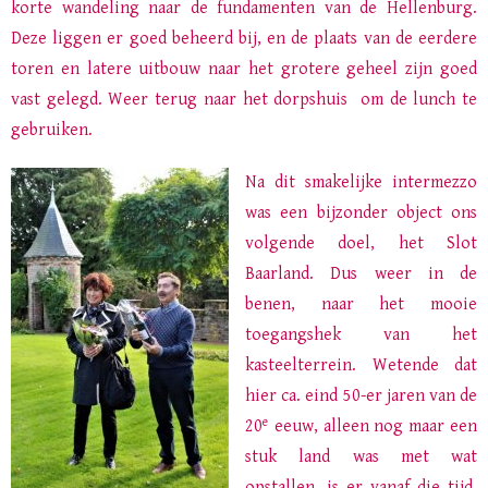
korte wandeling naar de fundamenten van de Hellenburg.
Deze liggen er goed beheerd bij, en de plaats van de eerdere
toren en latere uitbouw naar het grotere geheel zijn goed
vast gelegd. Weer terug naar het dorpshuis om de lunch te
gebruiken.
Na dit smakelijke intermezzo
was een bijzonder object ons
volgende doel, het Slot
Baarland. Dus weer in de
benen, naar het mooie
toegangshek van het
kasteelterrein.
Wetende dat
hier ca. eind 50-er jaren van de
e
20
eeuw, alleen nog maar een
stuk land was met wat
opstallen, is er vanaf die tijd,