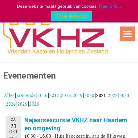
Deze website maakt gebruik van cookies.
Meer info...
Ik ga akkoord
Ga
naar
de
inhoud
Evenementen
Alles
Komende
2016
2017
2018
2019
2020
2021
2022
2023
2024
2025
2026
Najaarsexcursie VKHZ naar Haarlem
ZA
23
en omgeving
OKT
10.30 - 18.00
Huis Beeckestijn, aan de Rijksweg